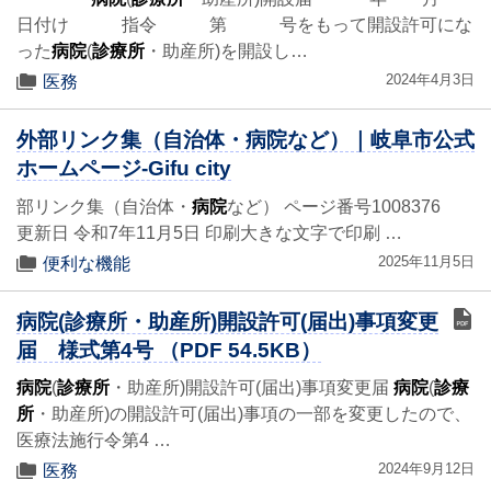
日付け 指令 第 号をもって開設許可にな
った
病院
(
診療所
・助産所)を開設し…
2024年4月3日
医務
外部リンク集（自治体・病院など）｜岐阜市公式
ホームページ-Gifu city
部リンク集（自治体・
病院
など） ページ番号1008376
更新日 令和7年11月5日 印刷大きな文字で印刷 …
2025年11月5日
便利な機能
病院(診療所・助産所)開設許可(届出)事項変更
届 様式第4号 （PDF 54.5KB）
病院
(
診療所
・助産所)開設許可(届出)事項変更届
病院
(
診療
所
・助産所)の開設許可(届出)事項の一部を変更したので、
医療法施行令第4 …
2024年9月12日
医務