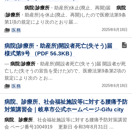
病院
(
診療所
・助産所)休止(廃止、再開)届
病院
(
診療所
・助産所)を休止(廃止、再開)したので医療法第9条
第1項の規定により次のとおり届…
2025年6月18日
医務
病院(診療所・助産所)開設者死亡(失そう)届
様式第9号 （PDF 56.3KB）
―
病院
(
診療所
・助産所)開設者死亡(失そう)届 開設者が死
亡した(失そうの宣告を受けた)ので、医療法第9条第2項の
規定により次の とお…
2025年6月18日
医務
病院、診療所、社会福祉施設等に対する腰痛予防
対策講習会｜岐阜市公式ホームページ-Gifu city
病院
、
診療所
、社会福祉施設等に対する腰痛予防対策講習
会 ページ番号1004919 更新日 令和3年8月31日 …