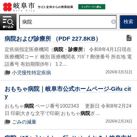
検索
病院および診療所 （PDF 227.8KB）
定疾病指定医療機関（
病院
・
診療所
） 令和8年4月1日現在
医療機関コード 種別 医療機関名 ﾌﾘｶﾞﾅ 郵便番号 所在地 電
話番号 有効期限(6年） 1 2…
2026年3月31日
小児慢性特定疾病
おもちゃ病院｜岐阜市公式ホームページ-Gifu cit
y
おもちゃ
病院
ページ番号1002343 更新日 令和8年2月24
日 印刷大きな文字で印刷 おもちゃ
病院
ぎ…
2026年2月24日
ごみの減量