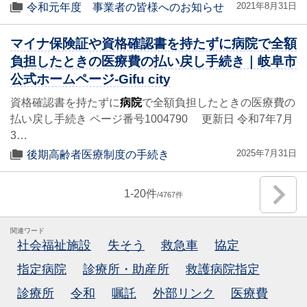
2021年8月31日
令和元年度 事業者の皆様へのお知らせ
マイナ保険証や資格確認書を持たずに病院で全額
負担したときの医療費の払い戻し手続き｜岐阜市
公式ホームページ-Gifu city
資格確認書を持たずに
病院
で全額負担したときの医療費の
払い戻し手続き ページ番号1004790 更新日 令和7年7月
3…
2025年7月31日
後期高齢者医療制度の手続き
1
-
20
4767
関連ワード
社会福祉施設
失そう
救急車
協定
指定病院
診療所・助産所
救護病院指定
診療所
令和
嘱託
外部リンク
医療費