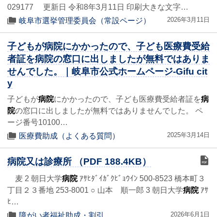
029177 更新日 令和8年3月11日 印刷大きな文字…
2026年3月11日
岐阜市選挙管理委員会（常設ページ）
子どもが病院にかかったので、子ども医療費受給
者証を病院の窓口に出しましたが無料ではありま
せんでした。｜岐阜市公式ホームページ-Gifu cit
y
子どもが
病院
にかかったので、子ども医療費受給者証を
病
院
の窓口に出しましたが無料ではありませんでした。 ペ
ージ番号10100…
2025年3月14日
医療費助成（よくある質問）
病院又は診療所 （PDF 188.4KB）
麦 2 朝日大学
病院
ｱｻﾋﾀﾞｲｶﾞｸﾋﾞｮｳｲﾝ 500-8523 橋本町３
丁目２３番地 253-8001 ○ 山本 順一郎 3 朝日大学
病院
ｱｻ
ﾋ…
2026年6月1日
障がい者福祉助成・割引