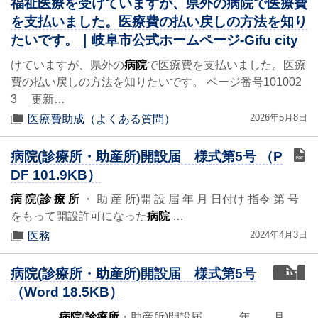
福祉医療を受けていますが、県外の病院で医療費
を支払いました。医療費の払い戻しの方法を知り
たいです。｜岐阜市公式ホームページ-Gifu city
けていますが、県外の
病院
で医療費を支払いました。医療
費の払い戻しの方法を知りたいです。 ページ番号101002
3 更新…
2026年5月8日
医療費助成（よくある質問）
病院(診療所・助産所)開設届 様式第5号 （P
DF 101.9KB）
病 院
(
診 療 所
・ 助 産 所)開 設 届 年 月 日付け 指令 第 号
をもって開設許可になった
病院
…
2024年4月3日
医務
word
病院(診療所・助産所)開設届 様式第5号
（Word 18.5KB）
病院
(
診療所
・助産所)開設届 年 月