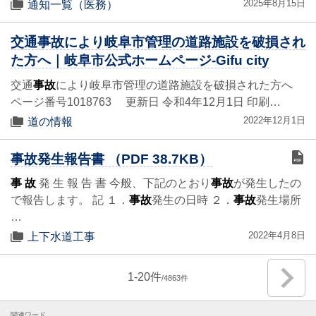
2025年8月15日
通知一覧（医務）
交通事故により岐阜市管理の道路施設を破損され
た方へ｜岐阜市公式ホームページ-Gifu city
交通
事故
により岐阜市管理の道路施設を破損された方へ
ページ番号1018763 更新日 令和4年12月1日 印刷…
2022年12月1日
道の情報
事故発生報告書 （PDF 38.7KB）
事 故
発 生 報 告 書 今般、下記のとおり
事故
が発生したの
で報告します。 記 １．
事故
発生の日時 ２．
事故
発生場所
…
2022年4月8日
上下水道工事
1
-
20
4863
関連ワード