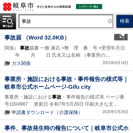
検索
word
事故届 （Word 32.0KB）
関係）
事故
届書 一般 液石 ×整 理 番 号 ×受理年月日
年 月 日 氏名又は名称 （事業所の…
2021年6月14日
ガス関係
事業所・施設における事故・事件報告の様式等｜
岐阜市公式ホームページ-Gifu city
事業所・施設における
事故
・事件報告の様式等 ページ番
号1004987 更新日 令和7年5月26日 印刷大きな文…
2025年5月26日
申請書ダウンロード（介護保険）
事件、事故発生時の報告について｜岐阜市公式ホ