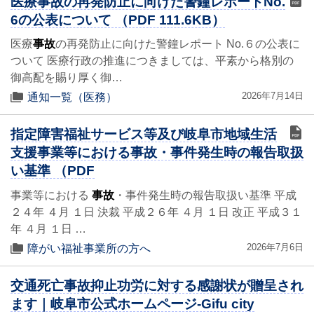
医療事故の再発防止に向けた警鐘レポートNo.
6の公表について （PDF 111.6KB）
医療
事故
の再発防止に向けた警鐘レポート No.６の公表に
ついて 医療行政の推進につきましては、平素から格別の
御高配を賜り厚く御…
2026年7月14日
通知一覧（医務）
指定障害福祉サービス等及び岐阜市地域生活
支援事業等における事故・事件発生時の報告取扱
い基準 （PDF
事業等における
事故
・事件発生時の報告取扱い基準 平成
２４年 ４月 １日 決裁 平成２６年 ４月 １日 改正 平成３１
年 ４月 １日 …
2026年7月6日
障がい福祉事業所の方へ
交通死亡事故抑止功労に対する感謝状が贈呈され
ます｜岐阜市公式ホームページ-Gifu city