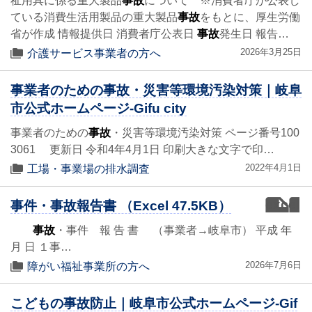
祉用具に係る重大製品
事故
について ※消費者庁が公表し
ている消費生活用製品の重大製品
事故
をもとに、厚生労働
省が作成 情報提供日 消費者庁公表日
事故
発生日 報告…
2026年3月25日
介護サービス事業者の方へ
事業者のための事故・災害等環境汚染対策｜岐阜
市公式ホームページ-Gifu city
事業者のための
事故
・災害等環境汚染対策 ページ番号100
3061 更新日 令和4年4月1日 印刷大きな文字で印…
2022年4月1日
工場・事業場の排水調査
excel
事件・事故報告書 （Excel 47.5KB）
事故
・事件 報 告 書 （事業者→岐阜市） 平成 年
月 日 １事…
2026年7月6日
障がい福祉事業所の方へ
こどもの事故防止｜岐阜市公式ホームページ-Gif